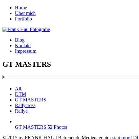
Home
Über mich
Portfolio
Blog
Kontakt
Impressum
GT MASTERS
All
DTM
GT MASTERS
Rallycross
Rallye
GT MASTERS
52 Photos
© 2015 by FRANK HAU | Betreuende Medienagentur
startknopf